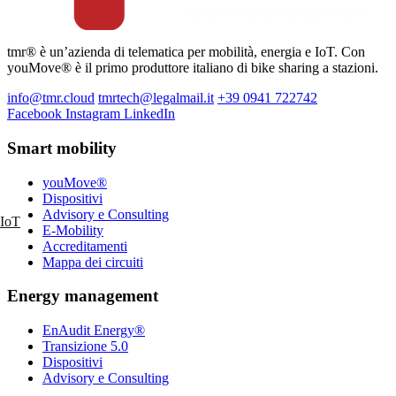
tmr® è un’azienda di telematica per mobilità, energia e IoT. Con
youMove® è il primo produttore italiano di bike sharing a stazioni.
info@tmr.cloud
tmrtech@legalmail.it
+39 0941 722742
Facebook
Instagram
LinkedIn
Smart mobility
youMove®
Dispositivi
Advisory e Consulting
IoT
E-Mobility
Accreditamenti
Mappa dei circuiti
Energy management
EnAudit Energy®
Transizione 5.0
Dispositivi
Advisory e Consulting